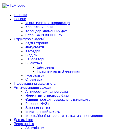
Головна
Новини
Увага! Важлива інформація
Хронологія новин
Календар знаменних дат
Сторінка ВОЛОНТЕРА
Структура академії
Адміністрація
Факультети
Кафедри
Відділи
Лабораторії
Бібліотека
Бібліотека
Праці вчителів Вінниччини
Гуртожиток
Структура
Інформаційна відкритість
Антикорупційні заходи
Антикорупційна програма
Нормативно-правова база
Єдиний портал повідомлень викривачів
Рішення НАЗК
Законодавство
Кримінальний кодекс
Кодекс України про адміністративні порушення
Для освітян
Вища освіта
Абітурієнту