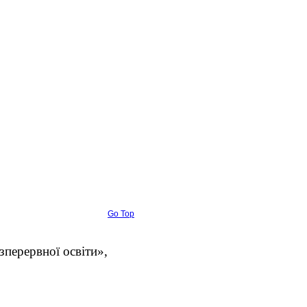
Go Top
перервної освіти»,