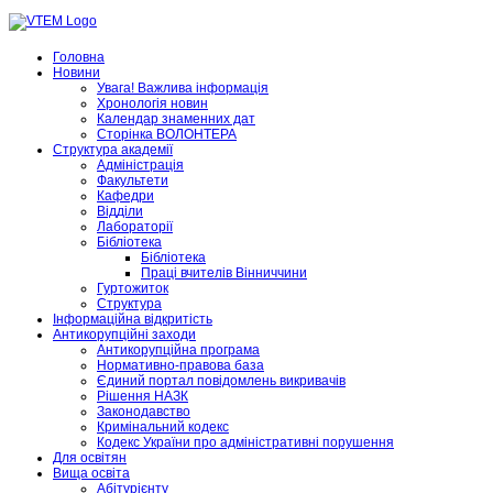
Головна
Новини
Увага! Важлива інформація
Хронологія новин
Календар знаменних дат
Сторінка ВОЛОНТЕРА
Структура академії
Адміністрація
Факультети
Кафедри
Відділи
Лабораторії
Бібліотека
Бібліотека
Праці вчителів Вінниччини
Гуртожиток
Структура
Інформаційна відкритість
Антикорупційні заходи
Антикорупційна програма
Нормативно-правова база
Єдиний портал повідомлень викривачів
Рішення НАЗК
Законодавство
Кримінальний кодекс
Кодекс України про адміністративні порушення
Для освітян
Вища освіта
Абітурієнту