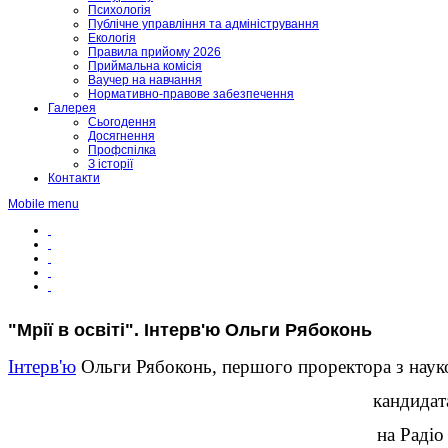
Психологія
Публічне управління та адміністрування
Екологія
Правила прийому 2026
Приймальна комісія
Ваучер на навчання
Нормативно-правове забезпечення
Галерея
Сьогодення
Досягнення
Профспілка
З історії
Контакти
Mobile menu
"Мрії в освіті". Інтерв'ю Ольги Рябоконь
Інтерв'ю
Ольги Рябоконь, першого проректора з наук
кандидат
на Радіо