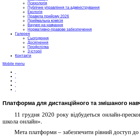
Психологія
Публічне управління та адміністрування
Екологія
Правила прийому 2026
Приймальна комісія
Ваучер на навчання
Нормативно-правове забезпечення
Галерея
Сьогодення
Досягнення
Профспілка
З історії
Контакти
Mobile menu
Платформа для дистанційного та змішаного нав
11 грудня 2020 року відбудеться онлайн-преско
школа онлайн».
Мета платформи – забезпечити рівний доступ до як