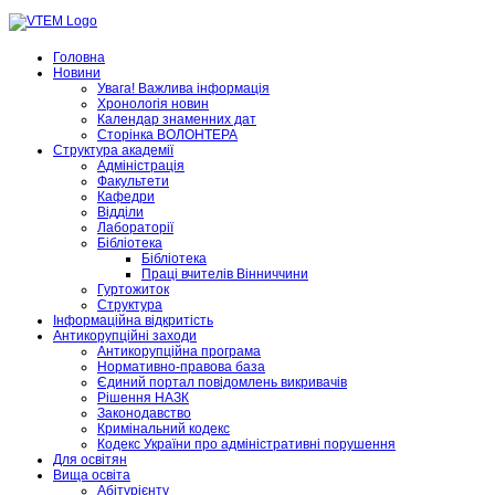
Головна
Новини
Увага! Важлива інформація
Хронологія новин
Календар знаменних дат
Сторінка ВОЛОНТЕРА
Структура академії
Адміністрація
Факультети
Кафедри
Відділи
Лабораторії
Бібліотека
Бібліотека
Праці вчителів Вінниччини
Гуртожиток
Структура
Інформаційна відкритість
Антикорупційні заходи
Антикорупційна програма
Нормативно-правова база
Єдиний портал повідомлень викривачів
Рішення НАЗК
Законодавство
Кримінальний кодекс
Кодекс України про адміністративні порушення
Для освітян
Вища освіта
Абітурієнту