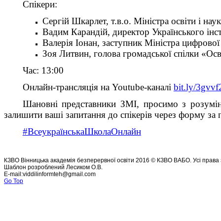
Спікери:
Сергій Шкарлет, т.в.о. Міністра освіти і нау
Вадим Карандій, директор Українського інст
Валерія Іонан, заступник Міністра цифрової 
Зоя Литвин, голова громадської спілки «Осв
Час: 13:00
Онлайн-трансляція на Youtube-каналі
bit.ly/3gvv
Шановні представники ЗМІ, просимо з розумін
залишити ваші запитання до спікерів через форму за
#ВсеукраїнськаШколаОнлайн
КЗВО Вінницька академія безперервної освіти 2016 © КЗВО ВАБО. Усі права 
Шаблон розроблений Лесиком О.В.
E-mail:viddilinformteh@gmail.com
Go Top