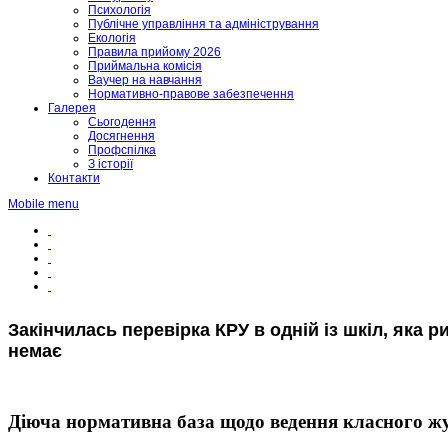
Психологія
Публічне управління та адміністрування
Екологія
Правила прийому 2026
Приймальна комісія
Ваучер на навчання
Нормативно-правове забезпечення
Галерея
Сьогодення
Досягнення
Профспілка
З історії
Контакти
Mobile menu
Закінчилась перевірка КРУ в одній із шкіл, яка
немає
Діюча нормативна база щодо ведення класного ж