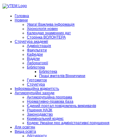
Головна
Новини
Увага! Важлива інформація
Хронологія новин
Календар знаменних дат
Сторінка ВОЛОНТЕРА
Структура академії
Адміністрація
Факультети
Кафедри
Відділи
Лабораторії
Бібліотека
Бібліотека
Праці вчителів Вінниччини
Гуртожиток
Структура
Інформаційна відкритість
Антикорупційні заходи
Антикорупційна програма
Нормативно-правова база
Єдиний портал повідомлень викривачів
Рішення НАЗК
Законодавство
Кримінальний кодекс
Кодекс України про адміністративні порушення
Для освітян
Вища освіта
Абітурієнту