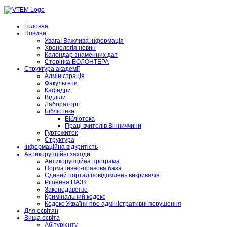
Головна
Новини
Увага! Важлива інформація
Хронологія новин
Календар знаменних дат
Сторінка ВОЛОНТЕРА
Структура академії
Адміністрація
Факультети
Кафедри
Відділи
Лабораторії
Бібліотека
Бібліотека
Праці вчителів Вінниччини
Гуртожиток
Структура
Інформаційна відкритість
Антикорупційні заходи
Антикорупційна програма
Нормативно-правова база
Єдиний портал повідомлень викривачів
Рішення НАЗК
Законодавство
Кримінальний кодекс
Кодекс України про адміністративні порушення
Для освітян
Вища освіта
Абітурієнту