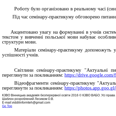
Роботу було організовано в реальному часі (си
Під час семінару-практикуму обговорено питання інт
Акцентовано увагу на формуванні в учнів системн
текстом у вивченні польської мови набуває особливо
структури мови.
Матеріали семінару-практикуму допоможуть у
успішності учнів.
Світлини семінару-практикуму "Актуальні пи
переглянути за покликанням:
https://drive.google.
Відеофрагменти семінару-практикуму "Актуаль
переглянути за покликанням:
https://photos.app.goo
КЗВО Вінницька академія безперервної освіти 2016 © КЗВО ВАБО. Усі права 
Шаблон розроблений Лесиком О.В.
E-mail:viddilinformteh@gmail.com
Go Top