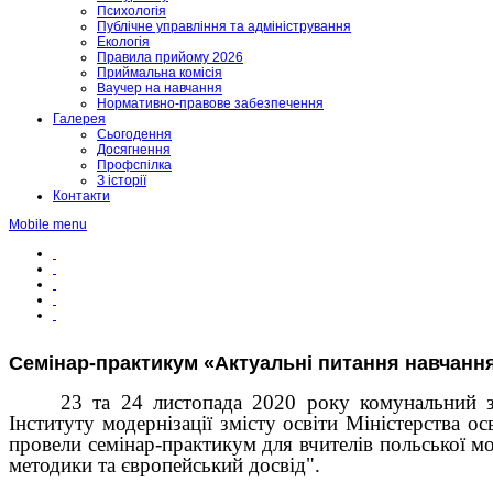
Психологія
Публічне управління та адміністрування
Екологія
Правила прийому 2026
Приймальна комісія
Ваучер на навчання
Нормативно-правове забезпечення
Галерея
Сьогодення
Досягнення
Профспілка
З історії
Контакти
Mobile menu
Семінар-практикум «Актуальні питання навчання
23 та 24 листопада 2020 року комунальний за
Інституту модернізації змісту освіти Міністерства о
провели семінар-практикум для вчителів польської мо
методики та європейський досвід".