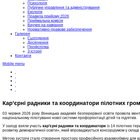
Психологія
Публічне управління та адміністрування
Екологія
Правила прийому 2026
Приймальна комісія
Ваучер на навчання
Нормативно-правове забезпечення
Галерея
Сьогодення
Досягнення
Профспілка
З історії
Контакти
Mobile menu
Кар’єрні радники та координатори пілотних гро
03 червня 2026 року Вінницька академія безперервної освіти провела менто
національному пілотуванні нової системи профорієнтації дітей та підлітків.
У заході взяли участь
кар’єрні радники та координатори
із 14 пілотних те
розвитку демократичної освіти», який впроваджується консорціумом у склад
Метою зустрічі стало створення простору професійного взаємообміну для ка