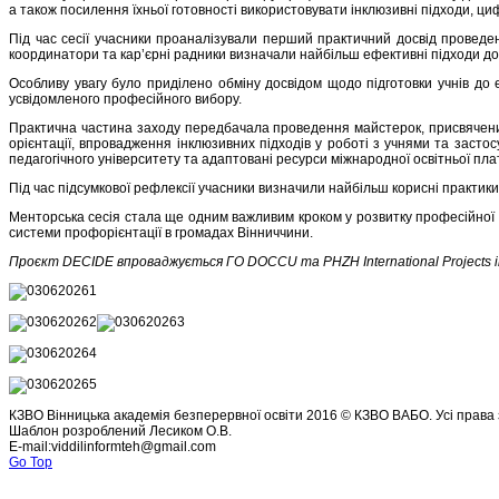
а також посилення їхньої готовності використовувати інклюзивні підходи, циф
Під час сесії учасники проаналізували перший практичний досвід проведен
координатори та кар’єрні радники визначали найбільш ефективні підходи до 
Особливу увагу було приділено обміну досвідом щодо підготовки учнів до 
усвідомленого професійного вибору.
Практична частина заходу передбачала проведення майстерок, присвячени
орієнтації, впровадження інклюзивних підходів у роботі з учнями та засто
педагогічного університету та адаптовані ресурси міжнародної освітньої п
Під час підсумкової рефлексії учасники визначили найбільш корисні практики
Менторська сесія стала ще одним важливим кроком у розвитку професійної сп
системи профорієнтації в громадах Вінниччини.
Проєкт DECIDE впроваджується ГО DOCCU та PHZH International Projects in 
КЗВО Вінницька академія безперервної освіти 2016 © КЗВО ВАБО. Усі права 
Шаблон розроблений Лесиком О.В.
E-mail:viddilinformteh@gmail.com
Go Top