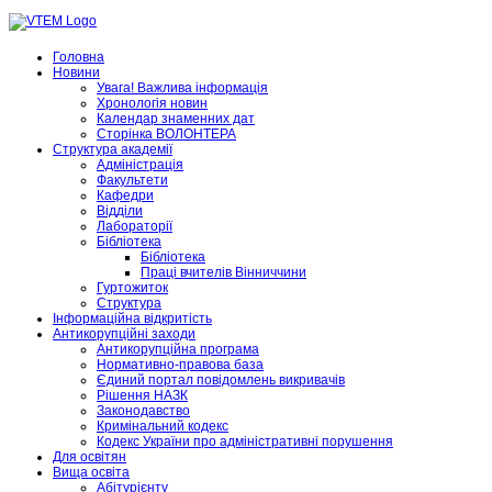
Головна
Новини
Увага! Важлива інформація
Хронологія новин
Календар знаменних дат
Сторінка ВОЛОНТЕРА
Структура академії
Адміністрація
Факультети
Кафедри
Відділи
Лабораторії
Бібліотека
Бібліотека
Праці вчителів Вінниччини
Гуртожиток
Структура
Інформаційна відкритість
Антикорупційні заходи
Антикорупційна програма
Нормативно-правова база
Єдиний портал повідомлень викривачів
Рішення НАЗК
Законодавство
Кримінальний кодекс
Кодекс України про адміністративні порушення
Для освітян
Вища освіта
Абітурієнту