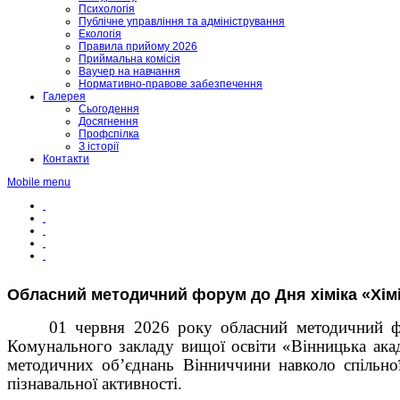
Психологія
Публічне управління та адміністрування
Екологія
Правила прийому 2026
Приймальна комісія
Ваучер на навчання
Нормативно-правове забезпечення
Галерея
Сьогодення
Досягнення
Профспілка
З історії
Контакти
Mobile menu
Обласний методичний форум до Дня хіміка «Хімія
0
1 червня 2026 року обласний методичний 
Комунального закладу вищої освіти «Вінницька акад
методичних об’єднань Вінниччини навколо спіль
пізнавальної активності.