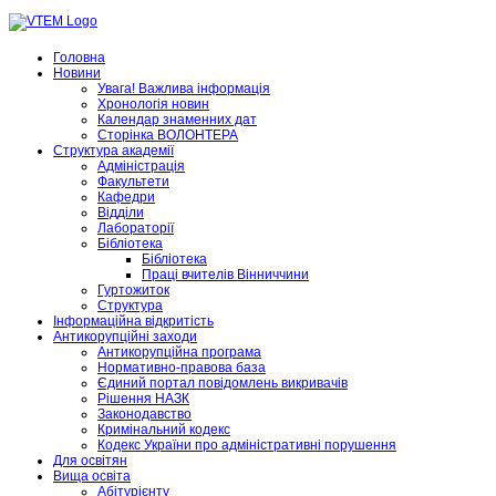
Головна
Новини
Увага! Важлива інформація
Хронологія новин
Календар знаменних дат
Сторінка ВОЛОНТЕРА
Структура академії
Адміністрація
Факультети
Кафедри
Відділи
Лабораторії
Бібліотека
Бібліотека
Праці вчителів Вінниччини
Гуртожиток
Структура
Інформаційна відкритість
Антикорупційні заходи
Антикорупційна програма
Нормативно-правова база
Єдиний портал повідомлень викривачів
Рішення НАЗК
Законодавство
Кримінальний кодекс
Кодекс України про адміністративні порушення
Для освітян
Вища освіта
Абітурієнту