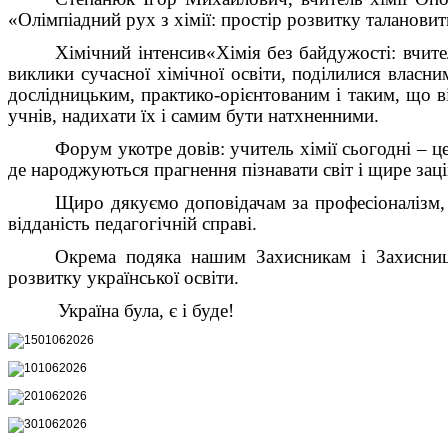
«Олімпіадний рух з хімії: простір розвитку талановит
Х
імічний інтенсив
«Хімія без байдужості:
в
чите
виклики сучасної хімічної освіти,
по
ділилися власни
дослідницьким, практико
-
орієнтованим і таким,
що
в
учнів, надихати їх і самим бути натхненними.
Форум укотре довів: учитель хімії сьогодні – ц
де народжуються прагнення пізнавати світ і щире зац
Щиро дякуємо доповідачам за професіоналізм, т
відданість педагогічній справі.
Окрема подяка нашим Захисникам і Захисниця
розвитку української освіти.
Україна була, є і буде!