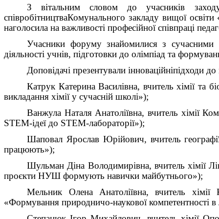
З вітальним словом до учасників
заход
співробітництва
Комунального закладу вищої освіти 
наголосила на важливості професійної співпраці педа
Учасники форуму знайомилися з сучасними ST
діяльності учнів, підготовки до олімпіад та формува
Доповідачі презентували
інноваційн
і
підходи до
Катрук Катерина Василівна, вчитель хімії та бі
викладання хімії у сучасній школі»
)
;
Ванжула Наталя Анатоліївна, вчитель хімії
Ком
STEM-ідеї до STEM-лабораторії
»)
;
Шаповал Ярослав Юрійович
,
вчитель географі
працюють»
)
;
Шульман Діна Володимирівна
,
вчитель хімії Лі
про
є
кти НУШ формують навички майбутнього»);
Мельник Олена Анатоліївна, вчитель хімії
«
Формування природничо-наукової компетентності в лі
Степанюк Ігор Михайлович, вчитель хімії Оп