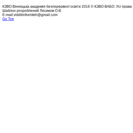
КЗВО Вінницька академія безперервної освіти 2016 © КЗВО ВАБО. Усі права 
Шаблон розроблений Лесиком О.В.
E-mail:viddilinformteh@gmail.com
Go Top