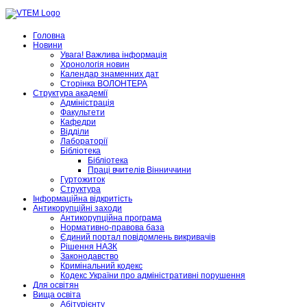
Головна
Новини
Увага! Важлива інформація
Хронологія новин
Календар знаменних дат
Сторінка ВОЛОНТЕРА
Структура академії
Адміністрація
Факультети
Кафедри
Відділи
Лабораторії
Бібліотека
Бібліотека
Праці вчителів Вінниччини
Гуртожиток
Структура
Інформаційна відкритість
Антикорупційні заходи
Антикорупційна програма
Нормативно-правова база
Єдиний портал повідомлень викривачів
Рішення НАЗК
Законодавство
Кримінальний кодекс
Кодекс України про адміністративні порушення
Для освітян
Вища освіта
Абітурієнту