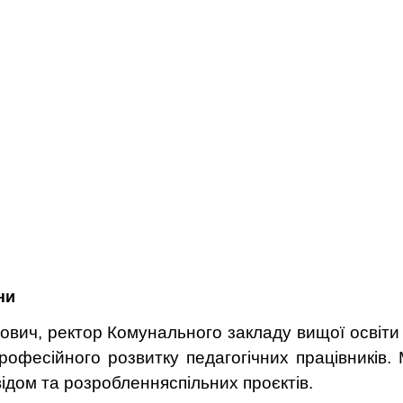
ни
ович, р
ектор
Комунального закладу вищої освіти 
рофесійного розвитку педагогічних працівників.
відом та розроб
лення
спільних
проєктів
.