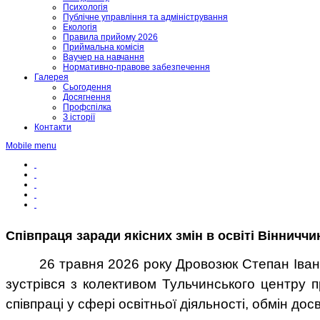
Психологія
Публічне управління та адміністрування
Екологія
Правила прийому 2026
Приймальна комісія
Ваучер на навчання
Нормативно-правове забезпечення
Галерея
Сьогодення
Досягнення
Профспілка
З історії
Контакти
Mobile menu
Співпраця заради якісних змін в освіті Вінниччи
26 травня 2026 року Дровозюк Степан Іван
зустрівся з колективом Тульчинського центру п
співпраці
у сфері освітньої діяльності, обмін дос