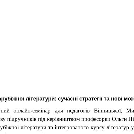
убіжної літератури: сучасні стратегії та нові мо
ий онлайн-семінар для педагогів Вінницької, Мико
иву підручників під керівництвом професорки Ольги Ні
убіжної літератури та інтегрованого курсу літератур 