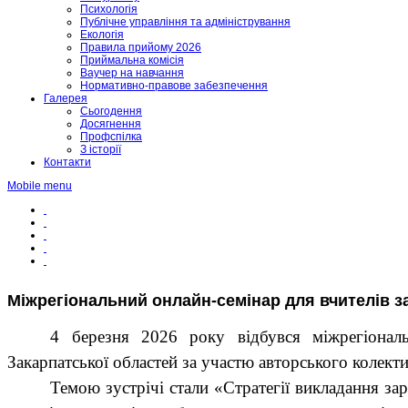
Психологія
Публічне управління та адміністрування
Екологія
Правила прийому 2026
Приймальна комісія
Ваучер на навчання
Нормативно-правове забезпечення
Галерея
Сьогодення
Досягнення
Профспілка
З історії
Контакти
Mobile menu
Міжрегіональний онлайн-семінар для вчителів зар
4 березня 2026 року відбувся міжрегіональн
Закарпатської областей за участю авторського колект
Темою зустрічі стали «Стратегії викладання зар