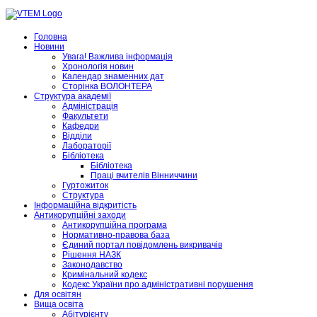
Головна
Новини
Увага! Важлива інформація
Хронологія новин
Календар знаменних дат
Сторінка ВОЛОНТЕРА
Структура академії
Адміністрація
Факультети
Кафедри
Відділи
Лабораторії
Бібліотека
Бібліотека
Праці вчителів Вінниччини
Гуртожиток
Структура
Інформаційна відкритість
Антикорупційні заходи
Антикорупційна програма
Нормативно-правова база
Єдиний портал повідомлень викривачів
Рішення НАЗК
Законодавство
Кримінальний кодекс
Кодекс України про адміністративні порушення
Для освітян
Вища освіта
Абітурієнту