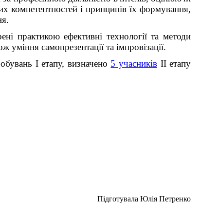
их компетентностей і принципів їх формування,
ня.
рені практикою ефективні технології та методи
ж уміння самопрезентації та імпровізації.
робувань І етапу, визначено
5 учасників
ІІ етапу
Підготувала Юлія Петренко