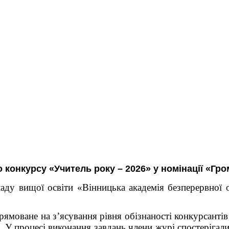
 конкурсу «Учитель року – 2026» у номінації «Гр
аду вищої освіти «Вінницька академія безперервної 
моване на з’ясування рівня обізнаності конкурсантів 
в.
У процесі виконання завдань члени журі спостерігал