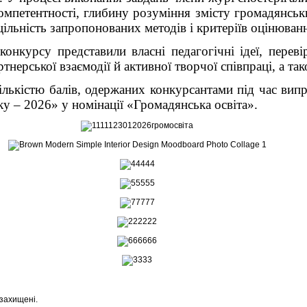
мпетентності, глибину розуміння змісту громадянськ
ільність запропонованих методів і критеріїв оцінюван
нкурсу представили власні педагогічні ідеї, переві
ерської взаємодії й активної творчої співпраці, а тако
ількістю балів, одержаних конкурсантами під час вип
у – 2026» у номінації «Громадянська освіта».
захищені.