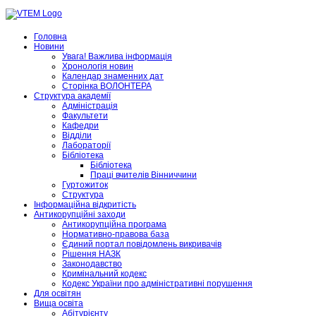
Головна
Новини
Увага! Важлива інформація
Хронологія новин
Календар знаменних дат
Сторінка ВОЛОНТЕРА
Структура академії
Адміністрація
Факультети
Кафедри
Відділи
Лабораторії
Бібліотека
Бібліотека
Праці вчителів Вінниччини
Гуртожиток
Структура
Інформаційна відкритість
Антикорупційні заходи
Антикорупційна програма
Нормативно-правова база
Єдиний портал повідомлень викривачів
Рішення НАЗК
Законодавство
Кримінальний кодекс
Кодекс України про адміністративні порушення
Для освітян
Вища освіта
Абітурієнту