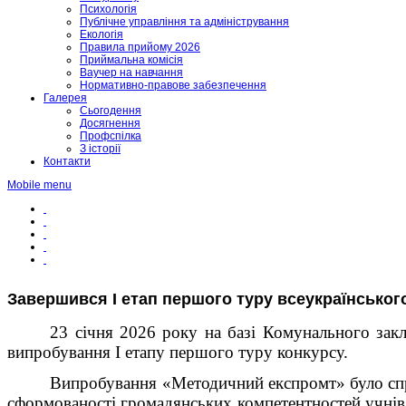
Психологія
Публічне управління та адміністрування
Екологія
Правила прийому 2026
Приймальна комісія
Ваучер на навчання
Нормативно-правове забезпечення
Галерея
Сьогодення
Досягнення
Профспілка
З історії
Контакти
Mobile menu
Завершився І етап першого туру всеукраїнського
23 січня 2026 року на базі Комунального закл
випробування І етапу першого туру конкурсу.
Випробування «Методичний експромт» було спря
сформованості громадянських компетентностей учні