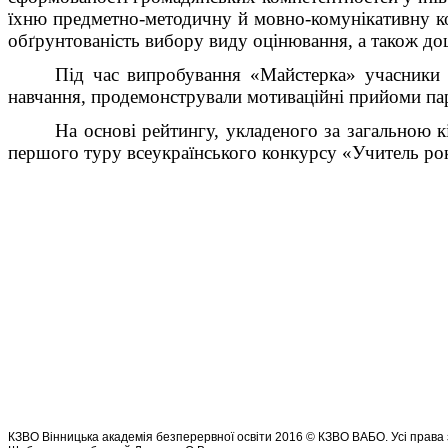
їхню предметно-методичну й мовно-комунікативну ко
обґрунтованість вибору виду оцінювання, а також доц
Під час випробування «Майстерка» учасники ко
навчання, продемонстрували мотиваційні прийоми партн
На основі рейтингу, укладеного за загальною к
першого туру всеукраїнського конкурсу «Учитель рок
КЗВО Вінницька академія безперервної освіти 2016 © КЗВО ВАБО. Усі права 