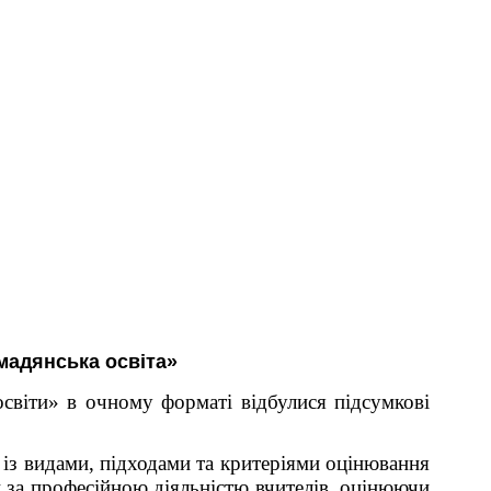
омадянська освіта»
освіти» в очному форматі відбулися підсумкові
із видами, підходами та критеріями оцінювання
и за професійною діяльністю вчителів, оцінюючи