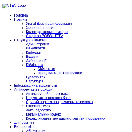
Головна
Новини
Увага! Важлива інформація
Хронологія новин
Календар знаменних дат
Сторінка ВОЛОНТЕРА
Структура академії
Адміністрація
Факультети
Кафедри
Відділи
Лабораторії
Бібліотека
Бібліотека
Праці вчителів Вінниччини
Гуртожиток
Структура
Інформаційна відкритість
Антикорупційні заходи
Антикорупційна програма
Нормативно-правова база
Єдиний портал повідомлень викривачів
Рішення НАЗК
Законодавство
Кримінальний кодекс
Кодекс України про адміністративні порушення
Для освітян
Вища освіта
Абітурієнту