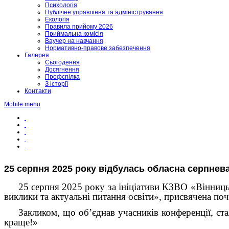
Психологія
Публічне управління та адміністрування
Екологія
Правила прийому 2026
Приймальна комісія
Ваучер на навчання
Нормативно-правове забезпечення
Галерея
Сьогодення
Досягнення
Профспілка
З історії
Контакти
Mobile menu
25 серпня 2025 року відбулась обласна серпн
25 серпня 2025 року за ініціативи КЗВО «Вінниць
виклики та актуальні питання освіти», присвячена по
Закликом, що об’єднав учасників конференції, ста
краще!»