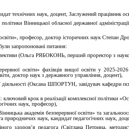
идат технічних наук, доцент, Заслужений працівник осв
політики Вінницької обласної державної адміністрації
освіти», професор, доктор історичних наук Степан Др
були запропоновані питання:
рспективи (Ольга РЯБОКОНЬ, перший проректор з науко
ерервної освіти» фахівців вищої освіти у 2025-202
віти, доктор наук з державного управління, доцент),
ї діяльності (Оксана ШПОРТУН, завідувач кафедри пси
Ш: ключовий крок в реалізації комплексної політики 
огічних наук, професор),
Вінницька академія безперервної освіти» та загальноос
та природничих наук, кандидат педагогічних наук, доце
ного здоров’я педагога (Світлана Петрина, методист