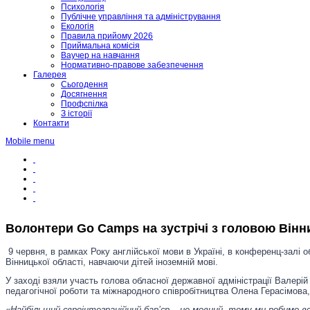
Психологія
Публічне управління та адміністрування
Екологія
Правила прийому 2026
Приймальна комісія
Ваучер на навчання
Нормативно-правове забезпечення
Галерея
Сьогодення
Досягнення
Профспілка
З історії
Контакти
Mobile menu
Волонтери Go Camps на зустрічі з головою Він
9 червня, в рамках Року англійської мови в Україні, в конференц-залі 
Вінницької області, навчаючи дітей іноземній мові.
У заході взяли участь голова обласної державної адміністрації Валерій 
педагогічної роботи та міжнародного співробітництва Олена Герасімова,
«Найбільший євроінтеграційний бар’єр – це мовний, тому ми робимо 