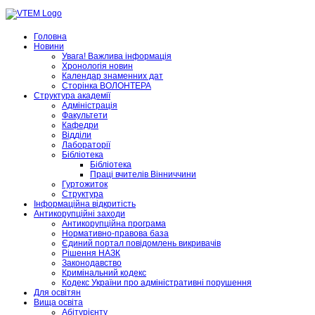
Головна
Новини
Увага! Важлива інформація
Хронологія новин
Календар знаменних дат
Сторінка ВОЛОНТЕРА
Структура академії
Адміністрація
Факультети
Кафедри
Відділи
Лабораторії
Бібліотека
Бібліотека
Праці вчителів Вінниччини
Гуртожиток
Структура
Інформаційна відкритість
Антикорупційні заходи
Антикорупційна програма
Нормативно-правова база
Єдиний портал повідомлень викривачів
Рішення НАЗК
Законодавство
Кримінальний кодекс
Кодекс України про адміністративні порушення
Для освітян
Вища освіта
Абітурієнту