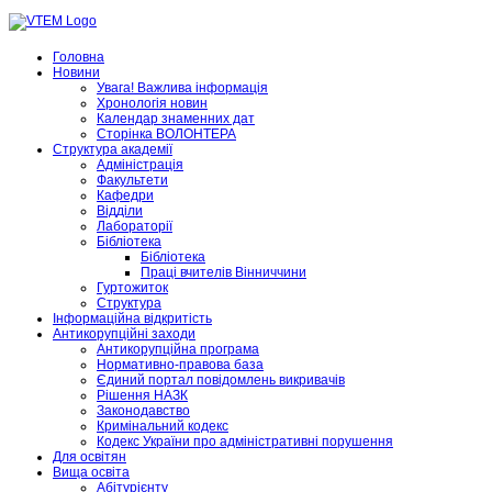
Головна
Новини
Увага! Важлива інформація
Хронологія новин
Календар знаменних дат
Сторінка ВОЛОНТЕРА
Структура академії
Адміністрація
Факультети
Кафедри
Відділи
Лабораторії
Бібліотека
Бібліотека
Праці вчителів Вінниччини
Гуртожиток
Структура
Інформаційна відкритість
Антикорупційні заходи
Антикорупційна програма
Нормативно-правова база
Єдиний портал повідомлень викривачів
Рішення НАЗК
Законодавство
Кримінальний кодекс
Кодекс України про адміністративні порушення
Для освітян
Вища освіта
Абітурієнту