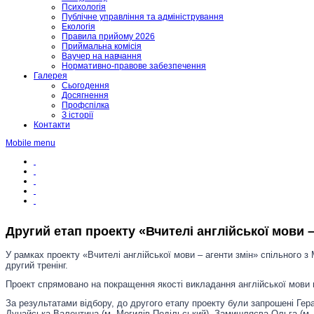
Психологія
Публічне управління та адміністрування
Екологія
Правила прийому 2026
Приймальна комісія
Ваучер на навчання
Нормативно-правове забезпечення
Галерея
Сьогодення
Досягнення
Профспілка
З історії
Контакти
Mobile menu
Другий етап проекту «Вчителі англійської мови 
У рамках проекту «Вчителі англійської мови – агенти змін» спільного з
другий тренінг.
Проект спрямовано на покращення якості викладання англійської мови в
За результатами відбору, до другого етапу проекту були запрошені Гер
Дунайська Валентина (м. Могилів-Подільський), Замишляєва Ольга (м. Я