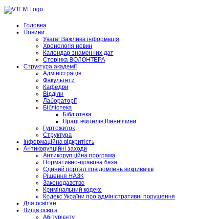
Головна
Новини
Увага! Важлива інформація
Хронологія новин
Календар знаменних дат
Сторінка ВОЛОНТЕРА
Структура академії
Адміністрація
Факультети
Кафедри
Відділи
Лабораторії
Бібліотека
Бібліотека
Праці вчителів Вінниччини
Гуртожиток
Структура
Інформаційна відкритість
Антикорупційні заходи
Антикорупційна програма
Нормативно-правова база
Єдиний портал повідомлень викривачів
Рішення НАЗК
Законодавство
Кримінальний кодекс
Кодекс України про адміністративні порушення
Для освітян
Вища освіта
Абітурієнту